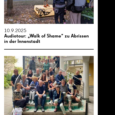
10.9.2025
Audiotour: „Walk of Shame“ zu Abrissen
in der Innenstadt
26
26