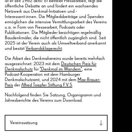
ist er seit 1982 aktiv: Er betreibt Pressearbeit, regt die
öffentliche Debatte an und fördert ein wachsendes
Netzwerk aus Denkmal-Initiativen und -
Interessent:innen. Die Mitgliedsbeiträge und Spenden
ermöglichen die intensive Vermittlungsarbeit des Vereins
u.a. in Form von Pressearbeit, Podcasts oder
Publikationen. Die Mitglieder besichtigen regelmäßig
Baudenkmäler, die nicht öffentlich zugänglich sind. Seit
2025 ist der Verein auch als Umweltverband anerkannt
und besitzt
Verbandsklagerecht
.
Die Arbeit des Denkmalvereins wurde bereits mehrfach
ausgezeichnet: 2023 mit dem
Deutschen Preis für
Denkmalschutz
für
"Denkmal im Wandern"
, eine
Podcast-Kooperation mit dem Hamburger
Denkmalschutzamt, und 2024 mit dem
Max-Brauer-
Preis
der
Alfred Toepfer Stiftung F.V.S
.
Nachfolgend finden Sie Satzung, Organigramm und
Jahresberichte des Vereins zum Download.
Vereinssatzung