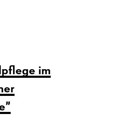
pflege im
ner
e”