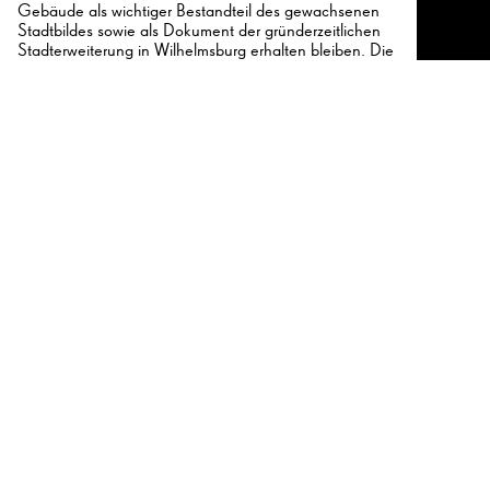
Gebäude als wichtiger Bestandteil des gewachsenen
Stadtbildes sowie als Dokument der gründerzeitlichen
Stadterweiterung in Wilhelmsburg erhalten bleiben. Die
Mieterinnen und Mieter haben eine
Petition
ins Leben
gerufen, um den Abbruch zu verhindern.
Nachtrag
Im September 2024 gab die Initiative Fährstraße 115
bekannt, dass das Gericht ihre Klage gegen die Stadt
Hamburg abgewiesen hat, wodurch der Stadt Kauf und
möglicher Abriss des Gebäudes möglich wird. Die
Initiative und auch der Denkmalverein kritisieren diese
Entscheidung, da sie offenbar gefällt wurde, ohne dass
die Stadt Hamburg konkret und mit Plänen belegt hat,
dass sie das Grundstück für die Deicherhöhung
benötigt.
Fotos: Johanna Klier,
Fotografie Dorfmüller Klier
; Projekt
115 e.V.
Teile
Teile
Teilen Sie diesen Beitrag auf
Facebook oder Twitter!