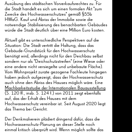
Ausübung des städtischen Vorverkaufsrechtes zu. Für
die Stadt handelt es sich um einen formalen Akt "zum
Zwecke des Hochwasserschutzes" gemäß §55b
HWaG. Kauf und Abriss der Immobilie sowie die
notwendige Stabilisierung des benachbarten Gebäudes
würde die Stadt deutlich über eine Million Euro kosten.
Aktuell gibt es unterschiedliche Perspektiven auf die
Situation: Die Stadt vertritt die Haltung, dass das
Gebäude-Grundstück für den Hochwasserschutz
benötigt wird, allerdings nicht für den Deichbau selbst
sondern nur als "Deichschutzstreifen" (eine Wiese oder
eine andere nicht versiegelte und unbebaute Fläche).
Vom Wohnprojekt zurate gezogene Fachleute hingegen
haben jedoch aufgezeigt, dass der Hochwasserschutz
auch ohne den Abriss des Hauses möglich wäre. Eine
26
Machbarkeitsstudie der Internationalen Bauausstellung
(S. 120 ff., insb. S. 124 f.) von 2011 zeigt ebenfalls
auf, das der Erhalt des Hauses mit dem
Hochwasserschutz vereinbar ist. Seit August 2020 liegt
das Thema bei Gericht.
26
Der Denkmalverein plädiert dringend dafür, dass die
Hochwasserschutz-Planung an dieser Stelle noch
einmal kritisch überprüft wird. Wenn möglich sollte das