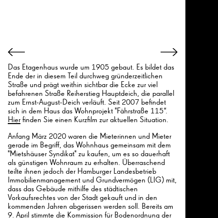
Das Etagenhaus wurde um 1905 gebaut. Es bildet das
Ende der in diesem Teil durchweg gründerzeitlichen
Straße und prägt weithin sichtbar die Ecke zur viel
befahrenen Straße Reiherstieg Hauptdeich, die parallel
zum Ernst-August-Deich verläuft. Seit 2007 befindet
sich in dem Haus das Wohnprojekt "Fährstraße 115“.
Hier
finden Sie einen Kurzfilm zur aktuellen Situation.
Anfang März 2020 waren die Mieterinnen und Mieter
gerade im Begriff, das Wohnhaus gemeinsam mit dem
"Mietshäuser Syndikat" zu kaufen, um es so dauerhaft
als günstigen Wohnraum zu erhalten. Überraschend
teilte ihnen jedoch der Hamburger Landesbetrieb
Immobilienmanagement und Grundvermögen (LIG) mit,
dass das Gebäude mithilfe des städtischen
Vorkaufsrechtes von der Stadt gekauft und in den
kommenden Jahren abgerissen werden soll. Bereits am
9. April stimmte die Kommission für Bodenordnung der