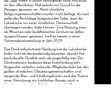
die Lage mitten in einem Wohngebiet ohne Anschluss
an den öffentlichen Nahverkehr ein Grund für die
Absagen gewesen sei. Nicht-christliche
Religionsgemeinschaften wurden nicht befragt, da nach
geltender Rechtslage festgestanden habe, dass die
Lukaskirche nur einer christlichen Gemeinschaft
übertragen werden hätte können. Eine Nutzung etwa
als Moschee oder buddhistisches Zentrum sei daher
26
ausgeschlossen gewesen, hieß es bereits in einer
Gemeindeversammlung im Jahr 2019.
Das Denkmalschutzamt Hamburg hat die Lukaskirche
leider nicht als denkmalwürdig bewertet, obwohl ihre
26
baukulturelle Qualität mehr als augenfällig war. Der
Denkmalverein bedauert diese Entscheidung sehr.
Angesichts weiterhin sinkender Mitgliedszahlen bei den
großen christlichen Glaubensgemeinschaften und
steigender Bau- und Erhaltungskosten wird das Thema
einer Umnutzung von kirchlichen Bauten auch in
Hamburg weiter aktuell bleiben, wobei die Bauten aus
der Nachkriegszeit in besonderem Maße betroffen sind,
wie in
diesem Artikel
beschrieben. Wenn am Ende der
Überlegungen – wie hier – noch öfter ein Abriss der
Kirche stehen sollte, kann dies schlimmstenfalls zum
Verlust ganzer Epochen von Kirchenarchitektur in