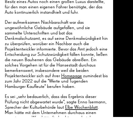
Besitz eines Autos noch einen großen Luxus darstellte,
für den man einen eigenen Fahrer benötigte, der das
Auto kontinuierlich instandhielt und fuhr.
Der aufmerksamen Nachbarschaft war das
ungewöhnliche Gebäude aufgefallen, und sie
sammelte Unterschriften und bat das
Denkmalschutzamt, es auf seine Denkmalwürdigkeit hin
zu überprüfen, worüber ein Nachbar auch die
Projektentwickler informierte. Bevor das Amt jedoch eine
26
Entscheidung zur Schutzwürdigkeit fällen konnte, ließen
die neuen Bauherren das Gebäude abreißen. Ein
solches Vorgehen ist für die Hansestadt durchaus
bemerkenswert, insbesondere weil die beiden
Projektentwickler sich auf ihrer
Homepage
zumindest bis
zum Jahr 2022 auf die "Werte und Tugenden
26
Hamburger Kaufleute" berufen haben.
Es sei „sehr bedauerlich, dass das Ergebnis dieser
Prüfung nicht abgewartet wurde“, sagte Enno Isermann,
Sprecher der Kulturbehörde laut
Elbe Wochenblatt
.
Man hätte mit dem Unternehmen durchaus einen
gemeinsamen Weg hätte finden können, bei dem
Neubau und Erhalt des Gebäudes miteinander
vereinbart worden wären. Laut Angabe der Behörde war