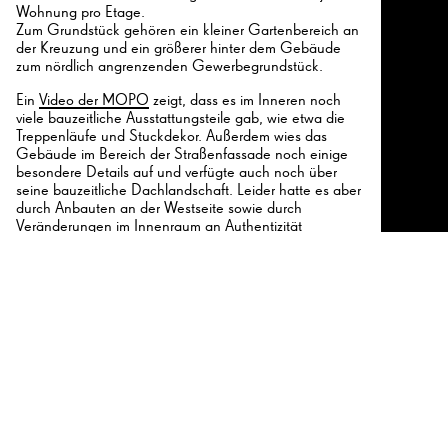
Wohnung pro Etage.
26
Zum Grundstück gehören ein kleiner Gartenbereich an
der Kreuzung und ein größerer hinter dem Gebäude
zum nördlich angrenzenden Gewerbegrundstück.
Ein
Video der MOPO
zeigt, dass es im Inneren noch
viele bauzeitliche Ausstattungsteile gab, wie etwa die
26
Treppenläufe und Stuckdekor. Außerdem wies das
Gebäude im Bereich der Straßenfassade noch einige
besondere Details auf und verfügte auch noch über
seine bauzeitliche Dachlandschaft. Leider hatte es aber
durch Anbauten an der Westseite sowie durch
Veränderungen im Innenraum an Authentizität
eingebüßt. Da schon 1964 die Schuppen hinter dem
Gebäude abgebrochen wurden, fehlte zur
Unterschutzstellung ein Zusammenhang zur früheren
gewerblichen Nutzung. Zudem war das Gebäude als
Wohnbebauung an diesem Standort alleine geblieben
und konnte daher nicht als frühes Beispiel für die
Erschließung des Standorts als Wohnquartier
herangezogen werden. Das Denkmalschutzamt hat
daher von einer Aufnahme in die Denkmalliste
abgesehen.
Laut Angaben der Presse wohnte in einer der beiden