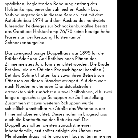
spärlichen, begleitenden Bebauung entlang des
Holstenkamps, einer der zahlreichen Ausfall- bzw.
Verbindungsstraßen in diesem Bereich. Erst mit dem
Autobahnbau 1974 und dem Ausbau des nordwärts
führenden Feldweges zur Schnackenburgallee besitzt
das Gebäude Holstenkamp 76/78 seine heutige hohe
Präsenz an der Kreuzung Holstenkamp/
Schnackenburgallee.
Das zweigeschossige Doppelhaus war 1895 für die
Brüder Adolf und Carl Bethlow nach Plänen des
Zimmermeisters Joh. Tönns errichtet worden. Die Brüder
Bethlow, die am Ort eine Reepschlägerei besaßen (J.
Bethlow Söhne), hatten kurz zuvor ihren Betrieb von
Ottensen an diesen Standort verlagert. Auf dem weit
nach Norden reichenden Grundstückstreifen
erstreckten sich zunächst nur zwei Seilbahnen, d.h. zwei
lange eingeschossige Schuppen zur Seilherstellung.
Zusammen mit zwei weiteren Schuppen wurde
schließlich unmittelbar zur Straße das Wohnhaus der
Firmeninhaber errichtet. Dieses nahm im Erdgeschoss
auch die Kontorräume des Betriebs auf. Die
Doppelhaushälften dienten zunächst je einer
Inhaberfamilie, erst später erfolgte der Umbau zum
Mehrfamilienhaus mit Teilung der Haushälften in je eine