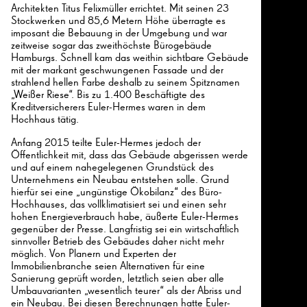
Architekten Titus Felixmüller errichtet. Mit seinen 23
Stockwerken und 85,6 Metern Höhe überragte es
imposant die Bebauung in der Umgebung und war
zeitweise sogar das zweithöchste Bürogebäude
Hamburgs. Schnell kam das weithin sichtbare Gebäude
mit der markant geschwungenen Fassade und der
strahlend hellen Farbe deshalb zu seinem Spitznamen
„Weißer Riese“. Bis zu 1.400 Beschäftigte des
Kreditversicherers Euler-Hermes waren in dem
Hochhaus tätig.
Anfang 2015 teilte Euler-Hermes jedoch der
Öffentlichkeit mit, dass das Gebäude abgerissen werde
und auf einem nahegelegenen Grundstück des
Unternehmens ein Neubau entstehen solle. Grund
hierfür sei eine „ungünstige Ökobilanz“ des Büro-
Hochhauses, das vollklimatisiert sei und einen sehr
hohen Energieverbrauch habe, äußerte Euler-Hermes
gegenüber der Presse. Langfristig sei ein wirtschaftlich
sinnvoller Betrieb des Gebäudes daher nicht mehr
möglich. Von Planern und Experten der
Immobilienbranche seien Alternativen für eine
Sanierung geprüft worden, letztlich seien aber alle
Umbauvarianten „wesentlich teurer“ als der Abriss und
ein Neubau. Bei diesen Berechnungen hatte Euler-