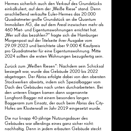
Hermes sicherlich auch den Verkauf des Grundstücks
einkalkuliert, auf dem der „Weiße Riese“ stand. Denn
anschließend verkaufte Euler-Hermes das 20.000
Quadratmeter große Grundstück an die Quantum
Immobilien AG, die auf dem Areal inzwischen mehr als
460 Miet- und Eigentumswohnungen errichtet hat.
„Wer soll das bezahlen?“ fragte sich die Hamburger
Morgenpost auf der Titelseite ihrer Ausgabe vom
29.09.2023 und berichtete über 9.000 € Kaufpreis
pro Quadratmeter für eine Eigentumswohnung. Mitte
2024 sollten die ersten Wohnungen bezugsfertig sein.
Zurück zum „Weißen Riesen“: Nachdem sein Schicksal
besiegelt war, wurde das Gebäude 2020 bis 2022
abgetragen. Der Abriss erfolgte dabei von den obersten
Stockwerken abwärts, indem sich Spezialbagger vom
Dach des Gebäudes nach unten durcharbeiteten. Bei
den unteren Etagen kamen dann sogenannte
Longfront-Bagger mit einem besonders langen
26
Baggerarm zum Einsatz, der auch beim Abriss des City-
Hofes am Klosterwall im Jahr 2019 eingesetzt wurde.
Die nur knapp 40-jährige Nutzungsdauer des
Gebäudes war allerdings eines ganz sicher nicht:
26
nachhaltig. Denn in jedem erbauten Gebäude steckt