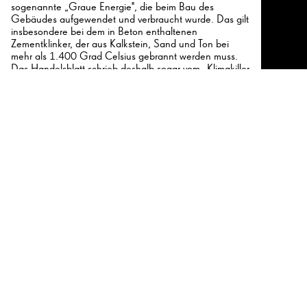
sogenannte „Graue Energie", die beim Bau des
Gebäudes aufgewendet und verbraucht wurde. Das gilt
insbesondere bei dem in Beton enthaltenen
Zementklinker, der aus Kalkstein, Sand und Ton bei
mehr als 1.400 Grad Celsius gebrannt werden muss.
Das Handelsblatt schrieb deshalb sogar vom „Klimakiller
Beton“. Vor diesem Hintergrund beanstanden die
„Architects for Future“, dass Bauherren bei den
Überlegungen zum Abriss und Neubau von Gebäuden
bisher nur die anfallende Energie für den Betrieb der
Gebäude, also etwa für Licht und Heizung mit
einbeziehen – nicht aber die Erstellungsenergie, die
bereits im Gebäude steckt. Die „Architects for Future“
fordern deshalb ein Genehmigungsverfahren vor dem
Abriss eines Gebäudes, in dem nachgewiesen werden
muss, dass der Abriss klimatechnisch sinnvoll ist.
Letztlich macht der Abriss des „Weißen Riesen“ einmal
mehr deutlich, wie massiv sich privatunternehmerische
Entscheidungen auf das bauliche Erscheinungsbild der
Stadt auswirken können, wenn der Denkmalschutz
nicht korrigierend eingreift. Das Denkmalschutzamt
hatte das Gebäude weder unter Schutz gestellt, noch
seine Dokumentation vor dem Abriss beauftragt, was
unter Fachleuten durchaus umstritten ist.