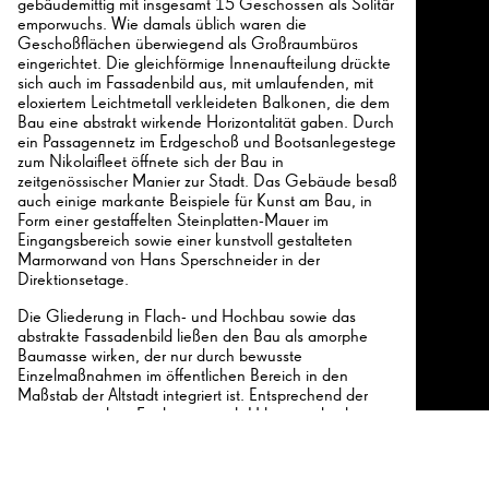
gebäudemittig mit insgesamt 15 Geschossen als Solitär
emporwuchs. Wie damals üblich waren die
Geschoßflächen überwiegend als Großraumbüros
eingerichtet. Die gleichförmige Innenaufteilung drückte
sich auch im Fassadenbild aus, mit umlaufenden, mit
eloxiertem Leichtmetall verkleideten Balkonen, die dem
Bau eine abstrakt wirkende Horizontalität gaben. Durch
ein Passagennetz im Erdgeschoß und Bootsanlegestege
zum Nikolaifleet öffnete sich der Bau in
26
zeitgenössischer Manier zur Stadt. Das Gebäude besaß
auch einige markante Beispiele für Kunst am Bau, in
Form einer gestaffelten Steinplatten-Mauer im
Eingangsbereich sowie einer kunstvoll gestalteten
Marmorwand von Hans Sperschneider in der
Direktionsetage.
26
Die Gliederung in Flach- und Hochbau sowie das
abstrakte Fassadenbild ließen den Bau als amorphe
Baumasse wirken, der nur durch bewusste
Einzelmaßnahmen im öffentlichen Bereich in den
Maßstab der Altstadt integriert ist. Entsprechend der
zeitgenössischen Forderung nach Urbanität durch
Dichte wagte die Architektur eine Neudefinition
innerstädtischen Lebens und schaffte einen modernen
räumlichen Schwerpunkt rund um den Nikolaikirchturm.