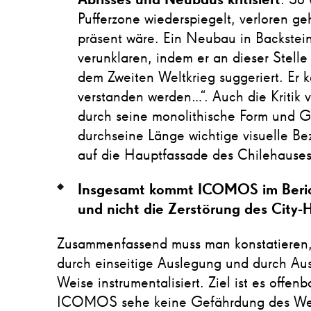
Abrisses und Neubaus kritisiert
: So 
Pufferzone wiederspiegelt, verloren ge
präsent wäre. Ein Neubau in Backstei
verunklaren, indem er an dieser Stell
dem Zweiten Weltkrieg suggeriert. Er 
verstanden werden…“. Auch die Kriti
durch seine monolithische Form und Gr
durchseine Länge wichtige visuelle Be
auf die Hauptfassade des Chilehauses
Insgesamt kommt ICOMOS im Berich
und nicht die Zerstörung des City-
Zusammenfassend muss man konstatieren
durch einseitige Auslegung und durch Aus
Weise instrumentalisiert. Ziel ist es offenb
ICOMOS sehe keine Gefährdung des Weltk