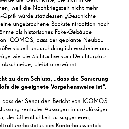
werde die Geschichte, die sich in der
hen, weil die Nachkriegszeit nicht mehr
n-Optik würde stattdessen „Geschichte
e eine ungebrochene Backsteintradition nach
könnte als historisches Fake-Gebäude
k von ICOMOS, dass der geplante Neubau
öße visuell undurchdringlich erscheine und
züge wie die Sichtachse vom Deichtorplatz
 abschneide, bleibt unerwähnt.
t zu dem Schluss, „dass die Sanierung
Hofs die geeignete Vorgehensweise ist“.
, dass der Senat den Bericht von ICOMOS
lassung zentraler Aussagen in unzulässiger
ar, der Öffentlichkeit zu suggerieren,
ulturerbestatus des Kontorhausviertels