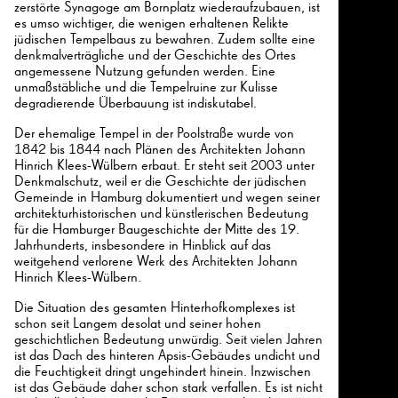
zerstörte Synagoge am Bornplatz wiederaufzubauen, ist
es umso wichtiger, die wenigen erhaltenen Relikte
jüdischen Tempelbaus zu bewahren. Zudem sollte eine
denkmalverträgliche und der Geschichte des Ortes
angemessene Nutzung gefunden werden. Eine
unmaßstäbliche und die Tempelruine zur Kulisse
degradierende Überbauung ist indiskutabel.
Der ehemalige Tempel in der Poolstraße wurde von
1842 bis 1844 nach Plänen des Architekten Johann
Hinrich Klees-Wülbern erbaut. Er steht seit 2003 unter
Denkmalschutz, weil er die Geschichte der jüdischen
Gemeinde in Hamburg dokumentiert und wegen seiner
architekturhistorischen und künstlerischen Bedeutung
für die Hamburger Baugeschichte der Mitte des 19.
Jahrhunderts, insbesondere in Hinblick auf das
weitgehend verlorene Werk des Architekten Johann
Hinrich Klees-Wülbern.
Die Situation des gesamten Hinterhofkomplexes ist
schon seit Langem desolat und seiner hohen
geschichtlichen Bedeutung unwürdig. Seit vielen Jahren
ist das Dach des hinteren Apsis-Gebäudes undicht und
die Feuchtigkeit dringt ungehindert hinein. Inzwischen
ist das Gebäude daher schon stark verfallen. Es ist nicht