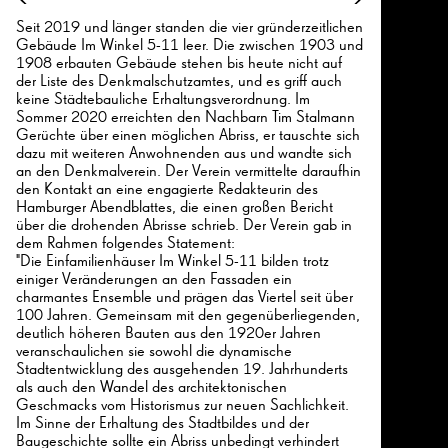
Seit 2019 und länger standen die vier gründerzeitlichen
Gebäude Im Winkel 5-11 leer. Die zwischen 1903 und
1908 erbauten Gebäude stehen bis heute nicht auf
der Liste des Denkmalschutzamtes, und es griff auch
keine Städtebauliche Erhaltungsverordnung. Im
Sommer 2020 erreichten den Nachbarn Tim Stalmann
Gerüchte über einen möglichen Abriss, er tauschte sich
dazu mit weiteren Anwohnenden aus und wandte sich
an den Denkmalverein. Der Verein vermittelte daraufhin
den Kontakt an eine engagierte Redakteurin des
Hamburger Abendblattes, die einen großen Bericht
über die drohenden Abrisse schrieb. Der Verein gab in
dem Rahmen folgendes Statement:
"Die Einfamilienhäuser Im Winkel 5-11 bilden trotz
einiger Veränderungen an den Fassaden ein
charmantes Ensemble und prägen das Viertel seit über
100 Jahren. Gemeinsam mit den gegenüberliegenden,
deutlich höheren Bauten aus den 1920er Jahren
veranschaulichen sie sowohl die dynamische
Stadtentwicklung des ausgehenden 19. Jahrhunderts
als auch den Wandel des architektonischen
Geschmacks vom Historismus zur neuen Sachlichkeit.
Im Sinne der Erhaltung des Stadtbildes und der
Baugeschichte sollte ein Abriss unbedingt verhindert