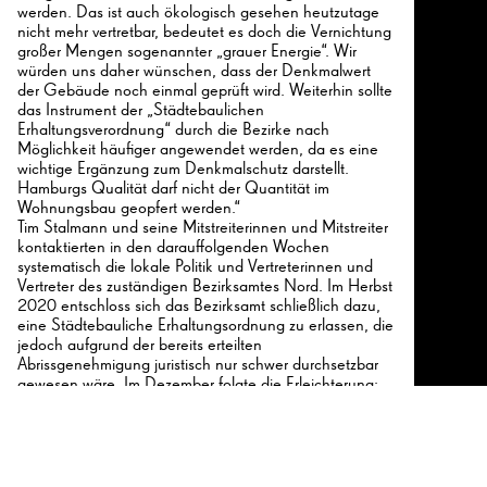
werden. Das ist auch ökologisch gesehen heutzutage
nicht mehr vertretbar, bedeutet es doch die Vernichtung
großer Mengen sogenannter „grauer Energie“. Wir
würden uns daher wünschen, dass der Denkmalwert
der Gebäude noch einmal geprüft wird. Weiterhin sollte
das Instrument der „Städtebaulichen
Erhaltungsverordnung“ durch die Bezirke nach
Möglichkeit häufiger angewendet werden, da es eine
26
wichtige Ergänzung zum Denkmalschutz darstellt.
Hamburgs Qualität darf nicht der Quantität im
Wohnungsbau geopfert werden.“
Tim Stalmann und seine Mitstreiterinnen und Mitstreiter
kontaktierten in den darauffolgenden Wochen
26
systematisch die lokale Politik und Vertreterinnen und
Vertreter des zuständigen Bezirksamtes Nord. Im Herbst
2020 entschloss sich das Bezirksamt schließlich dazu,
eine Städtebauliche Erhaltungsordnung zu erlassen, die
jedoch aufgrund der bereits erteilten
Abrissgenehmigung juristisch nur schwer durchsetzbar
gewesen wäre. Im Dezember folgte die Erleichterung:
Die Investoren entschieden sich trotz eines positiven
Bauvorbescheides gegen den Abriss, laut eigener
Auskunft „um es sich nicht mit der Nachbarschaft und
mit dem Bezirk zu verscherzen“. Die Gebäude werden
nun einzeln verkauft, und die städtebauliche