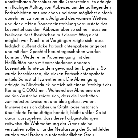
unmittelbaren Anschluss an die Grenzsteine. Es erfolgte
ein flächiger Auftrag von Abbeizer, um die aufliegenden
Farbschichten anzuweichen und dann möglichst einfach
abnehmen zu können. Aufgrund des warmen Wetters
und der direkten Sonneneinstrahlung verdunstete das
Lösemittel aus dem Abbeizer aber so schnell, dass ein
Freilegen der Oberflächen auf diesem Weg nicht
möglich war. Nach drei Vorgängen zeigte sich, dass
lediglich äußerst dicke Farbschichtenpakete angelöst
und mit dem Spachtel heruntergeschoben werden
konnten. Weder eine Probereinigung mit dem
Heißluftfön noch mit verschiedenen anderen
Lösemitteln führte zu dem gewünschten Ergebnis. So
wurde beschlossen, die dicken Farbschichtenpakete
mittels Sandstrahl zu entfernen. Die Abreinigung
erfolgte im Niederdruck-bereich mit einem Strahlgut der
Körnung 0,0001 mm. Während der Abnahme der
weißen Anstriche zeigte sich, dass die Inschriften
zumindest zeitweise rot und blau gefasst waren.
Inwieweit es sich dabei um Grafiti oder historisch
überlieferte Farbaufträge handelt, bleibt unklar. So ist
davon auszugehen, dass diese Farbgestaltungen
zeitweise die Wahrnehmung der Grenz-steine
verstärken sollten. Für die Neufassung der Schriftfelder
wurden zwei Proben in unterschiedlichen Grau-