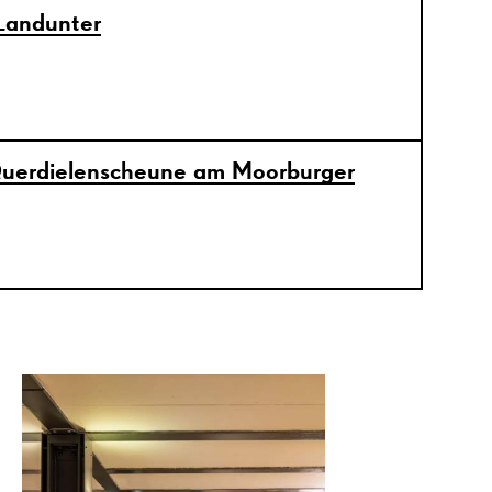
Landunter
Querdielenscheune am Moorburger