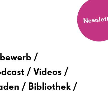
Newslet
tbewerb
odcast
Videos
faden
Bibliothek